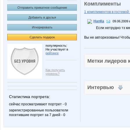
Комплименты
Отправить приватное сообщение
1 комплиментов в гостевой 
Добавить в друзья
НапКа
09.06.2009 
Игнорировать
Если нетрудно тз ки
Сделать подарок
Вы не авторизованы! Чтоб
популярность:
Не участвует в
рейтинге
Метки лидеров
Как получить
уровень?
Интервью
Статистика портрета:
сейчас просматривают портрет - 0
зарегистрированные пользователи
посетившие портрет за 7 дней - 0